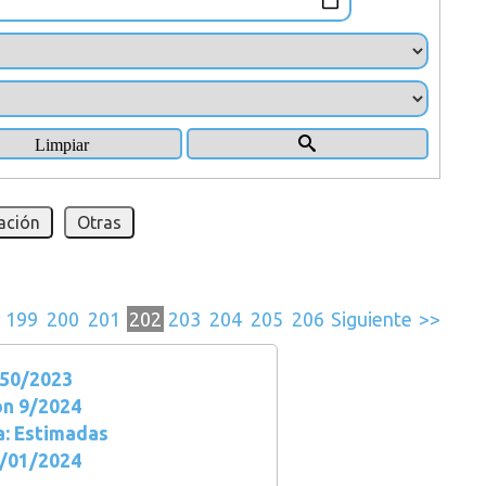
ación
Otras
199
200
201
202
203
204
205
206
Siguiente
>>
50/2023
ón 9/2024
a: Estimadas
2/01/2024