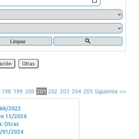
ación
Otras
198
199
200
201
202
203
204
205
Siguiente
>>
66/2022
ón 15/2024
: Otras
9/01/2024