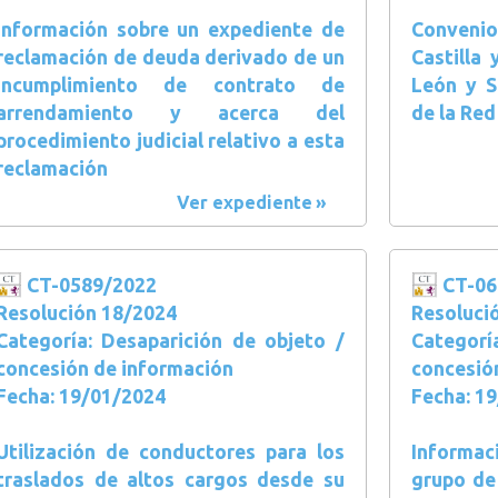
Información sobre un expediente de
Convenio
reclamación de deuda derivado de un
Castilla
incumplimiento de contrato de
León y S
arrendamiento y acerca del
de la Red
procedimiento judicial relativo a esta
reclamación
Ver expediente
CT-0589/2022
CT-06
Resolución 18/2024
Resoluci
Categoría: Desaparición de objeto /
Categorí
concesión de información
concesió
Fecha: 19/01/2024
Fecha: 1
Utilización de conductores para los
Informac
traslados de altos cargos desde su
grupo de