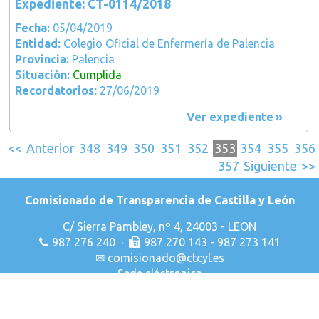
Expediente: CT-0114/2018
Fecha:
05/04/2019
Entidad:
Colegio Oficial de Enfermería de Palencia
Provincia:
Palencia
Situación:
Cumplida
Recordatorios:
27/06/2019
Ver expediente
<<
Anterior
348
349
350
351
352
353
354
355
356
357
Siguiente
>>
Comisionado de Transparencia de Castilla y León
C/ Sierra Pambley, nº 4, 24003 - LEON
987 276 240 ·
987 270 143 - 987 273 141
✉
comisionado@ctcyl.es
Sede eléctronica
Declaración de Accesibilidad
Aviso Legal