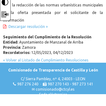
para la redacción de las normas urbanísticas municipales
de la oferta presentada por el solicitante de la
información
Descargar resolución »
Seguimiento del Cumplimiento de la Resolución
Entidad:
Ayuntamiento de Manzanal de Arriba
Provincia:
Zamora
Recordatorios:
12/05/2023, 04/12/2023
« Volver al Listado de Cumplimiento Resoluciones
Comisionado de Transparencia de Castilla y León
C/ Sierra Pambley, nº 4, 24003 - LEON
987 276 240 ·
987 270 143 - 987 273 141
✉
comisionado@ctcyl.es
Sede eléctronica
Declaración de Accesibilidad
Aviso Legal