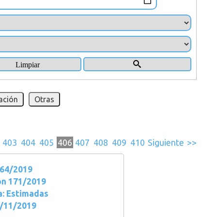
ación
Otras
403
404
405
406
407
408
409
410
Siguiente
>>
64/2019
ón 171/2019
a: Estimadas
5/11/2019