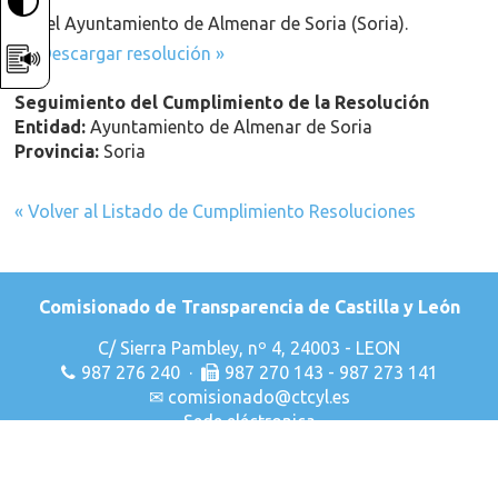
por el Ayuntamiento de Almenar de Soria (Soria).
Descargar resolución »
Seguimiento del Cumplimiento de la Resolución
Entidad:
Ayuntamiento de Almenar de Soria
Provincia:
Soria
« Volver al Listado de Cumplimiento Resoluciones
Comisionado de Transparencia de Castilla y León
C/ Sierra Pambley, nº 4, 24003 - LEON
987 276 240 ·
987 270 143 - 987 273 141
✉
comisionado@ctcyl.es
Sede eléctronica
Declaración de Accesibilidad
Aviso Legal
Privacidad & Cookies